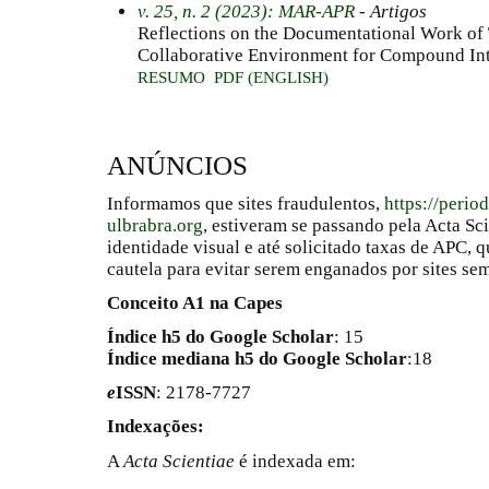
v. 25, n. 2 (2023): MAR-APR
- Artigos
Reflections on the Documentational Work of
Collaborative Environment for Compound Int
RESUMO
PDF (ENGLISH)
ANÚNCIOS
Informamos que sites fraudulentos,
https://perio
ulbrabra.org
, estiveram se passando pela Acta Sc
identidade visual e até solicitado taxas de APC
cautela para evitar serem enganados por sites se
Conceito A1 na Capes
Índice h5 do Google Scholar
: 15
Índice mediana h5 do Google Scholar
:18
e
ISSN
: 2178-7727
Indexações:
A
Acta Scientiae
é indexada em: