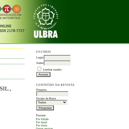
USUÁRIO
M
Login
Senha
Lembrar usuário
CONTEÚDO DA REVISTA
IL.,
Pesquisa
Escopo da Busca
Procurar
Por Edição
Por Autor
Por título
Outras revistas