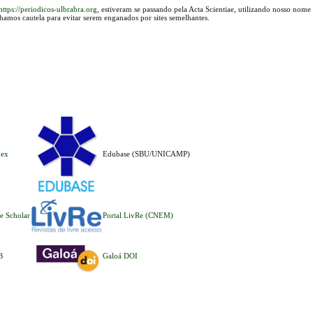
https://periodicos-ulbrabra.org
, estiveram se passando pela Acta Scientiae, utilizando nosso nome
lhamos cautela para evitar serem enganados por sites semelhantes.
dex
Edubase (SBU/UNICAMP)
e Scholar
Portal LivRe (CNEM)
B
Galoá DOI