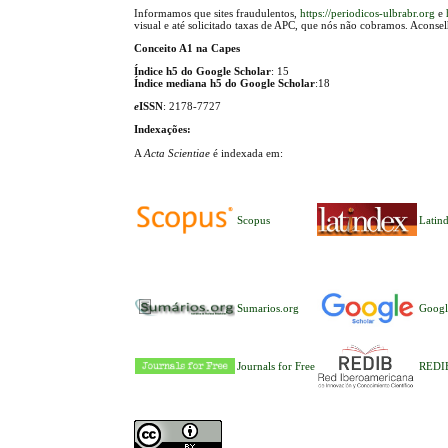
Informamos que sites fraudulentos,
https://periodicos-ulbrabr.org
e
visual e até solicitado taxas de APC, que nós não cobramos. Aconse
Conceito A1 na Capes
Índice h5 do Google Scholar
: 15
Índice mediana h5 do Google Scholar
:18
e
ISSN
: 2178-7727
Indexações:
A
Acta Scientiae
é indexada em:
Scopus
Latin
Sumarios.org
Googl
Journals for Free
REDI