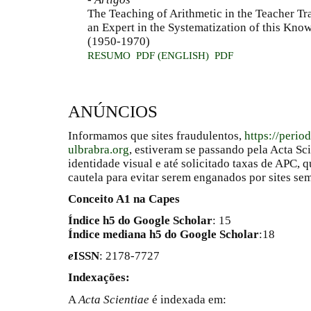
The Teaching of Arithmetic in the Teacher Tr
an Expert in the Systematization of this Kno
(1950-1970)
RESUMO
PDF (ENGLISH)
PDF
ANÚNCIOS
Informamos que sites fraudulentos,
https://perio
ulbrabra.org
, estiveram se passando pela Acta Sc
identidade visual e até solicitado taxas de APC
cautela para evitar serem enganados por sites se
Conceito A1 na Capes
Índice h5 do Google Scholar
: 15
Índice mediana h5 do Google Scholar
:18
e
ISSN
: 2178-7727
Indexações:
A
Acta Scientiae
é indexada em: