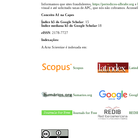
Informamos que sites fraudulentos,
https://periodicos-ulbrabr.org
e
visual e até solicitado taxas de APC, que nós não cobramos. Aconse
Conceito A1 na Capes
Índice h5 do Google Scholar
: 15
Índice mediana h5 do Google Scholar
:18
e
ISSN
: 2178-7727
Indexações:
A
Acta Scientiae
é indexada em:
Scopus
Latin
Sumarios.org
Googl
Journals for Free
REDI