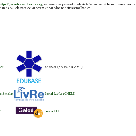
https://periodicos-ulbrabra.org
, estiveram se passando pela Acta Scientiae, utilizando nosso nome
lhamos cautela para evitar serem enganados por sites semelhantes.
dex
Edubase (SBU/UNICAMP)
e Scholar
Portal LivRe (CNEM)
B
Galoá DOI