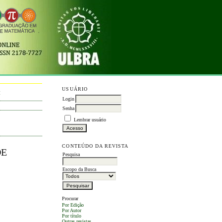
USUÁRIO
M
Login
Senha
Lembrar usuário
CONTEÚDO DA REVISTA
DE
Pesquisa
Escopo da Busca
Procurar
Por Edição
Por Autor
Por título
Outras revistas