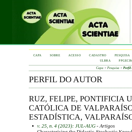
CAPA
SOBRE
ACESSO
CADASTRO
PESQUISA
ULBRA
PPGECI
Capa
>
Pesquisa
>
Perfil
PERFIL DO AUTOR
RUZ, FELIPE, PONTIFICIA
CATÓLICA DE VALPARAÍSO
ESTADÍSTICA, VALPARAÍSO
v. 25, n. 4 (2023): JUL-AUG
- Artigos
Characterising the Didactic-Stochastic Know