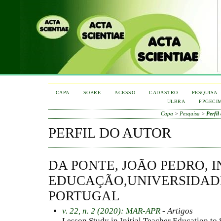
CAPA
SOBRE
ACESSO
CADASTRO
PESQUISA
ULBRA
PPGECI
Capa
>
Pesquisa
>
Perfil
PERFIL DO AUTOR
DA PONTE, JOÃO PEDRO, 
EDUCAÇÃO,UNIVERSIDADE
PORTUGAL
v. 22, n. 2 (2020): MAR-APR
- Artigos
Lesson Study in Initial Teacher Education to