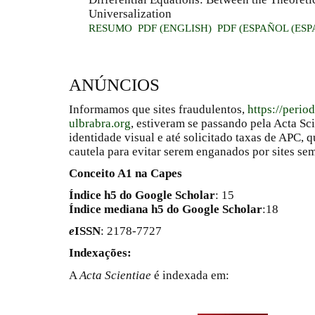
Universalization
RESUMO
PDF (ENGLISH)
PDF (ESPAÑOL (ESP
ANÚNCIOS
Informamos que sites fraudulentos,
https://perio
ulbrabra.org
, estiveram se passando pela Acta Sc
identidade visual e até solicitado taxas de APC
cautela para evitar serem enganados por sites se
Conceito A1 na Capes
Índice h5 do Google Scholar
: 15
Índice mediana h5 do Google Scholar
:18
e
ISSN
: 2178-7727
Indexações:
A
Acta Scientiae
é indexada em: