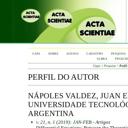
CAPA
SOBRE
ACESSO
CADASTRO
PESQUISA
ULBRA
PPGECI
Capa
>
Pesquisa
>
Perfil
PERFIL DO AUTOR
NÁPOLES VALDEZ, JUAN 
UNIVERSIDADE TECNOLÓG
ARGENTINA
v. 21, n. 1 (2019): JAN-FEB
- Artigos
Differential Equations: Between the Theoreti