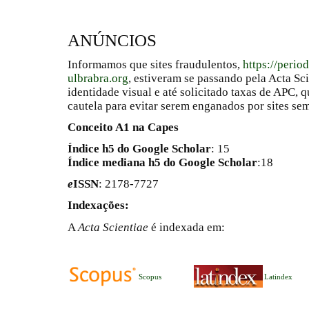
ANÚNCIOS
Informamos que sites fraudulentos,
https://perio
ulbrabra.org
, estiveram se passando pela Acta Sc
identidade visual e até solicitado taxas de APC
cautela para evitar serem enganados por sites se
Conceito A1 na Capes
Índice h5 do Google Scholar
: 15
Índice mediana h5 do Google Scholar
:18
e
ISSN
: 2178-7727
Indexações:
A
Acta Scientiae
é indexada em:
Scopus
Latindex