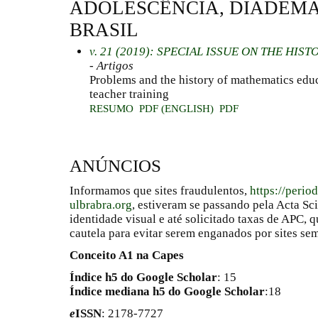
ADOLESCÊNCIA, DIADEMA, 
BRASIL
v. 21 (2019): SPECIAL ISSUE ON THE HI
- Artigos
Problems and the history of mathematics educ
teacher training
RESUMO
PDF (ENGLISH)
PDF
ANÚNCIOS
Informamos que sites fraudulentos,
https://perio
ulbrabra.org
, estiveram se passando pela Acta Sc
identidade visual e até solicitado taxas de APC
cautela para evitar serem enganados por sites se
Conceito A1 na Capes
Índice h5 do Google Scholar
: 15
Índice mediana h5 do Google Scholar
:18
e
ISSN
: 2178-7727