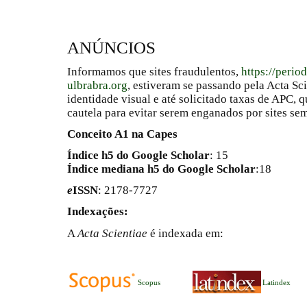
ANÚNCIOS
Informamos que sites fraudulentos,
https://perio
ulbrabra.org
, estiveram se passando pela Acta Sc
identidade visual e até solicitado taxas de APC
cautela para evitar serem enganados por sites se
Conceito A1 na Capes
Índice h5 do Google Scholar
: 15
Índice mediana h5 do Google Scholar
:18
e
ISSN
: 2178-7727
Indexações:
A
Acta Scientiae
é indexada em:
Scopus
Latindex