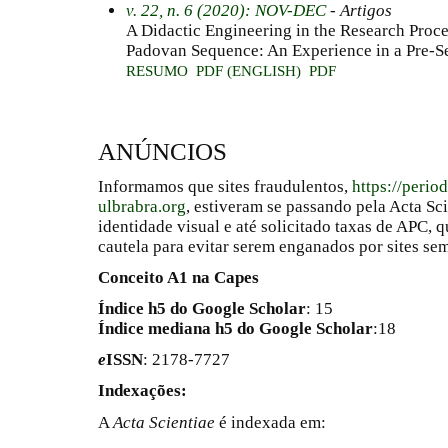
v. 22, n. 6 (2020): NOV-DEC
- Artigos
A Didactic Engineering in the Research Proces
Padovan Sequence: An Experience in a Pre-S
RESUMO
PDF (ENGLISH)
PDF
ANÚNCIOS
Informamos que sites fraudulentos,
https://perio
ulbrabra.org
, estiveram se passando pela Acta Sc
identidade visual e até solicitado taxas de APC
cautela para evitar serem enganados por sites se
Conceito A1 na Capes
Índice h5 do Google Scholar
: 15
Índice mediana h5 do Google Scholar
:18
e
ISSN
: 2178-7727
Indexações:
A
Acta Scientiae
é indexada em: