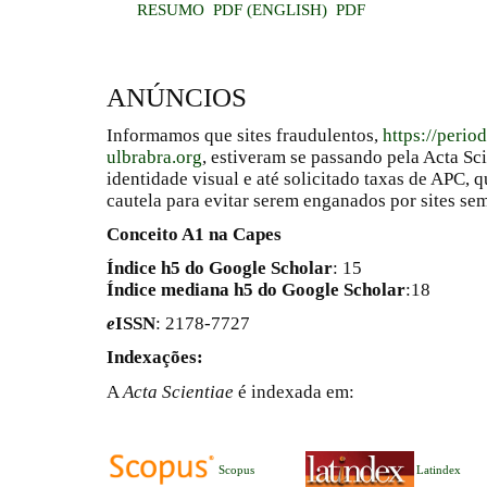
RESUMO
PDF (ENGLISH)
PDF
ANÚNCIOS
Informamos que sites fraudulentos,
https://perio
ulbrabra.org
, estiveram se passando pela Acta Sc
identidade visual e até solicitado taxas de APC
cautela para evitar serem enganados por sites se
Conceito A1 na Capes
Índice h5 do Google Scholar
: 15
Índice mediana h5 do Google Scholar
:18
e
ISSN
: 2178-7727
Indexações:
A
Acta Scientiae
é indexada em:
Scopus
Latindex