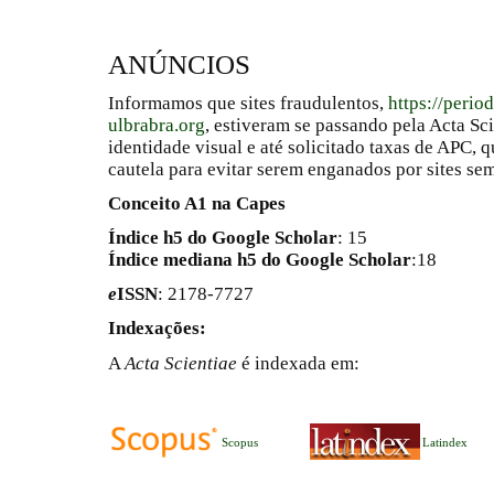
ANÚNCIOS
Informamos que sites fraudulentos,
https://perio
ulbrabra.org
, estiveram se passando pela Acta Sc
identidade visual e até solicitado taxas de APC
cautela para evitar serem enganados por sites se
Conceito A1 na Capes
Índice h5 do Google Scholar
: 15
Índice mediana h5 do Google Scholar
:18
e
ISSN
: 2178-7727
Indexações:
A
Acta Scientiae
é indexada em:
Scopus
Latindex