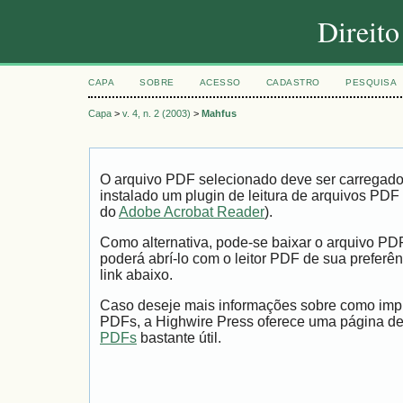
Direit
CAPA
SOBRE
ACESSO
CADASTRO
PESQUISA
Capa
>
v. 4, n. 2 (2003)
>
Mahfus
O arquivo PDF selecionado deve ser carregad
instalado um plugin de leitura de arquivos PDF
do
Adobe Acrobat Reader
).
Como alternativa, pode-se baixar o arquivo PD
poderá abrí-lo com o leitor PDF de sua preferên
link abaixo.
Caso deseje mais informações sobre como impri
PDFs, a Highwire Press oferece uma página d
PDFs
bastante útil.