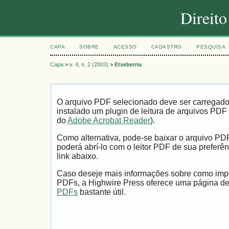
Direit
CAPA
SOBRE
ACESSO
CADASTRO
PESQUISA
Capa
>
v. 4, n. 2 (2003)
>
Etxeberria
O arquivo PDF selecionado deve ser carregad
instalado um plugin de leitura de arquivos PDF
do
Adobe Acrobat Reader
).
Como alternativa, pode-se baixar o arquivo PD
poderá abrí-lo com o leitor PDF de sua preferên
link abaixo.
Caso deseje mais informações sobre como impri
PDFs, a Highwire Press oferece uma página d
PDFs
bastante útil.