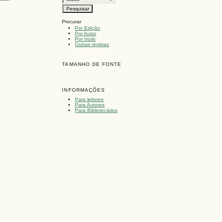
Procurar
Por Edição
Por Autor
Por título
Outras revistas
TAMANHO DE FONTE
INFORMAÇÕES
Para leitores
Para Autores
Para Bibliotecários