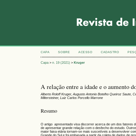
CAPA
SOBRE
ACESSO
CADASTRO
PES
Capa
>
n. 19 (2021)
>
Kruger
A relação entre a idade e o aumento d
Alberto Roloff Kruger, Augusto Antonio Botelho Queiroz Saute, 
Miltersteiner, Luiz Carlos Porcello Marrone
Resumo
O artigo apresentado visa discorrer acerca de um dos fatores d
de apresentar grande relação com o desfecho do estudo. Outrossi
maior faixa etária tornam-se mais suscetíveis a desenvolver com
Grande do Sul e foi embasada a partir da coleta de dados de pro