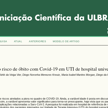
QUISA
ATUAL
ANTERIORES
MODELO DE ARTIGO
o risco de óbito com Covid-19 em UTI de hospital unive
Cédrik da Veiga Vier, Diogo Noronha Menezes Kreutz, Maria Isabel Martins Morgan, Diego da
e riscos atrelados a piora no quadro de COVID-19. Ainda, a variável idade é posta em discu
m, a variável apresenta valor significativo para torna-se preocupante, haja vista que os p
plicações relacionadas a Sars-CoV-2. A pesquisa foi realizada em hospital de referência de 
ntuários dos pacientes internados na Unidade de Terapia Intensiva (UTI) do hospital suprac