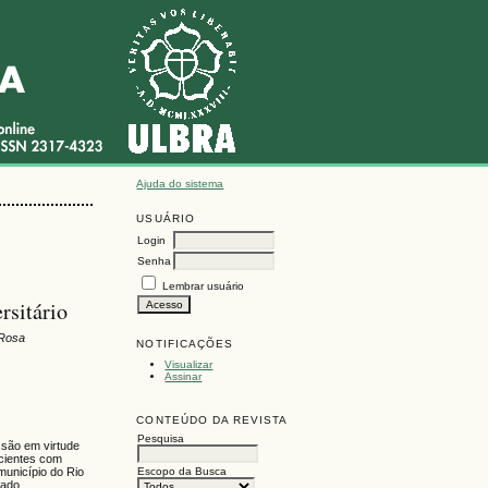
Ajuda do sistema
USUÁRIO
Login
Senha
Lembrar usuário
rsitário
 Rosa
NOTIFICAÇÕES
Visualizar
Assinar
CONTEÚDO DA REVISTA
Pesquisa
ssão em virtude
acientes com
Escopo da Busca
município do Rio
itado.