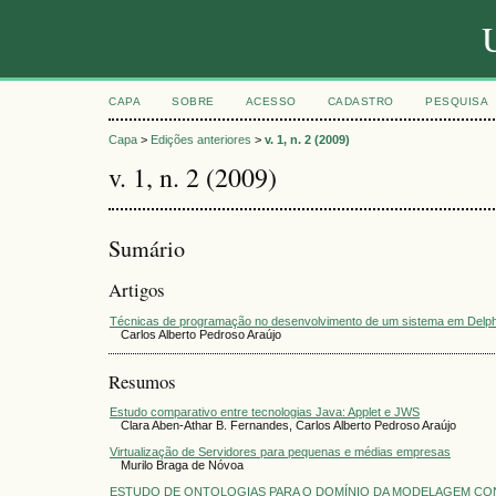
CAPA
SOBRE
ACESSO
CADASTRO
PESQUISA
Capa
>
Edições anteriores
>
v. 1, n. 2 (2009)
v. 1, n. 2 (2009)
Sumário
Artigos
Técnicas de programação no desenvolvimento de um sistema em Delph
Carlos Alberto Pedroso Araújo
Resumos
Estudo comparativo entre tecnologias Java: Applet e JWS
Clara Aben-Athar B. Fernandes, Carlos Alberto Pedroso Araújo
Virtualização de Servidores para pequenas e médias empresas
Murilo Braga de Nóvoa
ESTUDO DE ONTOLOGIAS PARA O DOMÍNIO DA MODELAGEM CON