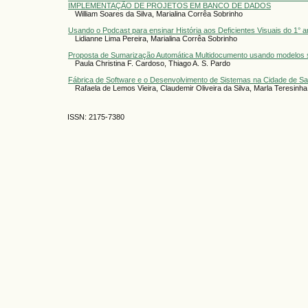
IMPLEMENTAÇÃO DE PROJETOS EM BANCO DE DADOS
William Soares da Silva, Marialina Corrêa Sobrinho
Usando o Podcast para ensinar História aos Deficientes Visuais do 1° 
Lidianne Lima Pereira, Marialina Corrêa Sobrinho
Proposta de Sumarização Automática Multidocumento usando modelos 
Paula Christina F. Cardoso, Thiago A. S. Pardo
Fábrica de Software e o Desenvolvimento de Sistemas na Cidade de S
Rafaela de Lemos Vieira, Claudemir Oliveira da Silva, Marla Teresinh
ISSN: 2175-7380