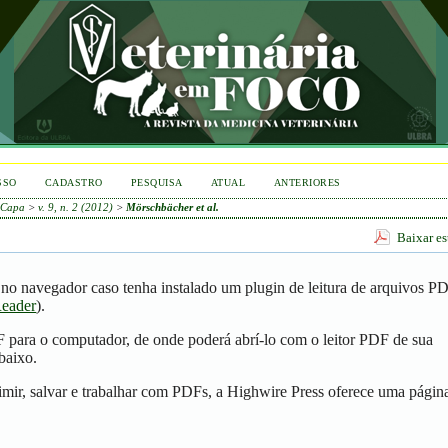
SSO
CADASTRO
PESQUISA
ATUAL
ANTERIORES
Capa
>
v. 9, n. 2 (2012)
>
Mörschbächer et al.
Baixar e
no navegador caso tenha instalado um plugin de leitura de arquivos P
eader
).
F para o computador, de onde poderá abrí-lo com o leitor PDF de sua
baixo.
mir, salvar e trabalhar com PDFs, a Highwire Press oferece uma págin