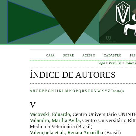
CAPA
SOBRE
ACESSO
CADASTRO
PES
Capa
>
Pesquisa
>
Índice 
ÍNDICE DE AUTORES
A
B
C
D
E
F
G
H
I
J
K
L
M
N
O
P
Q
R
S
T
U
V
W
X
Y
Z
Toda(o)s
V
Vacovski, Eduardo
, Centro Universitário UNINTE
Valandro, Marilia Avila
, Centro Universitário Rit
Medicina Veterinária (Brasil)
Valençoela et al., Renata Amarilha
(Brasil)