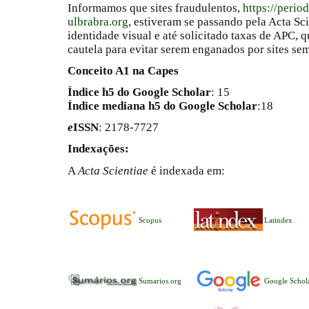
Informamos que sites fraudulentos,
https://perio
ulbrabra.org
, estiveram se passando pela Acta Sc
identidade visual e até solicitado taxas de APC
cautela para evitar serem enganados por sites se
Conceito A1 na Capes
Índice h5 do Google Scholar
: 15
Índice mediana h5 do Google Scholar
:18
e
ISSN
: 2178-7727
Indexações:
A
Acta Scientiae
é indexada em:
Scopus
Latindex
Sumarios.org
Google Schol