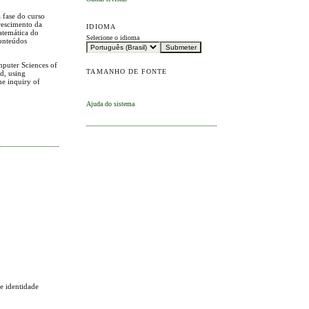
a fase do curso
rescimento da
IDIOMA
atemática do
Selecione o idioma
conteúdos
omputer Sciences of
TAMANHO DE FONTE
d, using
he inquiry of
Ajuda do sistema
 e identidade