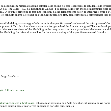
ção da Modelagem Matemáticacomo estratégia de ensino no caso específico de estudantes da terceir
CVEST em Lages – SC, na disciplinade Cálculo. Foi desenvolvido um modelo matemático para c
egral. O objetivo principal do trabalho consistiu na Modelagemcomo fator de integração entre a M
ôde-se concluir quanto à eficácia da Modelagem para este fim, bem comopara a compreensão dos 
atical Modeling as astrategy of education in the specific case of students of the third phase of C
ciplines of Calculus. A mathematicalmodel for growth of the Araucaria angustifólia was develope
 of the work consisted of the Modeling in the integration ofuniversity students Mathematics and t
he Modeling for this end, as well as for the understanding of the specificcontents of Calculus.
e Fraga Sant’Ana
ção 4.0 Internacional
.
https://periodicos-ulbrabra.org
, estiveram se passando pela Acta Scientiae, utilizando nosso nome
lhamos cautela para evitar serem enganados por sites semelhantes.