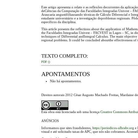
Este artigo apresenta o relato e as reflexões decorrentes da aplica
deCiências da Computação das Faculdades Integradas Univest – FA
Araucaria angustifóliausando técnicas de Cálculo Diferencial e Int
estudante universitário e a investigação deproblemas regionais. P
específicos da disciplina.
This article presents the reflections about the application of Mathem
the Faculdades Integradas Univest – FACVEST in Lages – SC, in dis
techniques of Differential andIntegral Calculus. The main objective
regional problems. It could be concluded aboutthe effectiveness of t
TEXTO COMPLETO:
PDF ()
APONTAMENTOS
Não há apontamentos.
Direitos autorais 2012 César Augusto Machado Freitas, Marilaine d
Esta obra está licenciada sob uma licença
Creative Commons Atribui
ANÚNCIOS
Informamos que sites fraudulentos,
https://periodicos-ulbrabr.org
e
visual e até solicitado taxas de APC, que nós não cobramos. Aconse