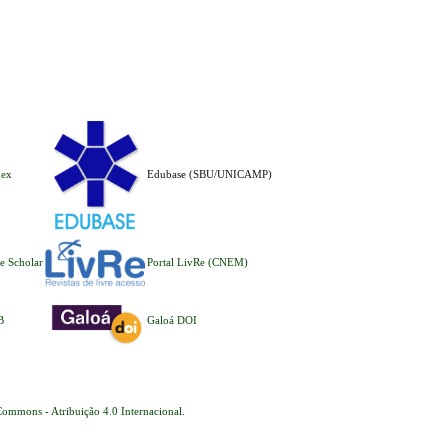
dex
Edubase (SBU/UNICAMP)
e Scholar
Portal LivRe (CNEM)
B
Galoá DOI
Commons - Atribuição 4.0 Internacional
.