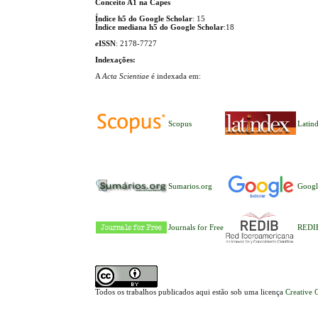
Conceito A1 na Capes
Índice h5 do Google Scholar
: 15
Índice mediana h5 do Google Scholar
:18
e
ISSN
: 2178-7727
Indexações:
A
Acta Scientiae
é indexada em:
Scopus
Latin
Sumarios.org
Googl
Journals for Free
REDI
Todos os trabalhos publicados aqui estão sob uma licença
Creative 