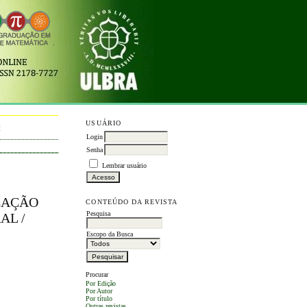
USUÁRIO
M
Login
Senha
Lembrar usuário
CAÇÃO
CONTEÚDO DA REVISTA
Pesquisa
AL /
Escopo da Busca
Procurar
Por Edição
Por Autor
Por título
Outras revistas