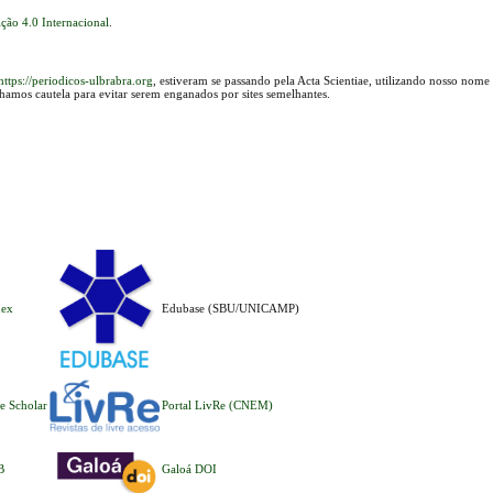
ção 4.0 Internacional
.
https://periodicos-ulbrabra.org
, estiveram se passando pela Acta Scientiae, utilizando nosso nome
lhamos cautela para evitar serem enganados por sites semelhantes.
dex
Edubase (SBU/UNICAMP)
e Scholar
Portal LivRe (CNEM)
B
Galoá DOI