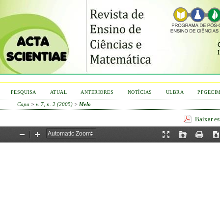
PESQUISA
ATUAL
ANTERIORES
NOTÍCIAS
ULBRA
PPGECI
Capa
>
v. 7, n. 2 (2005)
>
Melo
Baixar e