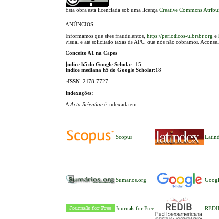
Esta obra está licenciada sob uma licença
Creative Commons Atribui
ANÚNCIOS
Informamos que sites fraudulentos,
https://periodicos-ulbrabr.org
e
visual e até solicitado taxas de APC, que nós não cobramos. Aconse
Conceito A1 na Capes
Índice h5 do Google Scholar
: 15
Índice mediana h5 do Google Scholar
:18
e
ISSN
: 2178-7727
Indexações:
A
Acta Scientiae
é indexada em:
Scopus
Latin
Sumarios.org
Googl
Journals for Free
REDI