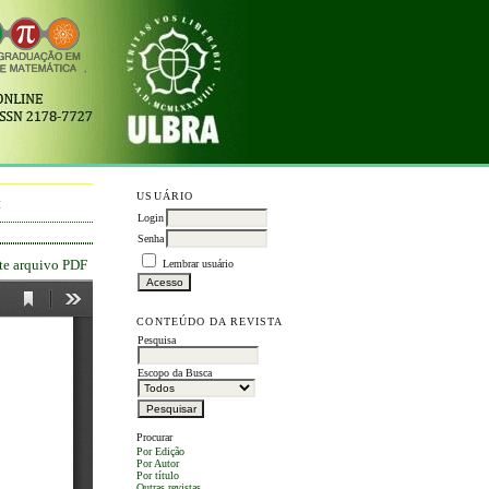
USUÁRIO
M
Login
Senha
ste arquivo PDF
Lembrar usuário
CONTEÚDO DA REVISTA
Pesquisa
Escopo da Busca
Procurar
Por Edição
Por Autor
Por título
Outras revistas