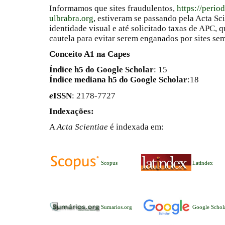
Informamos que sites fraudulentos,
https://perio
ulbrabra.org
, estiveram se passando pela Acta Sc
identidade visual e até solicitado taxas de APC
cautela para evitar serem enganados por sites se
Conceito A1 na Capes
Índice h5 do Google Scholar
: 15
Índice mediana h5 do Google Scholar
:18
e
ISSN
: 2178-7727
Indexações:
A
Acta Scientiae
é indexada em:
Scopus
Latindex
Sumarios.org
Google Schol