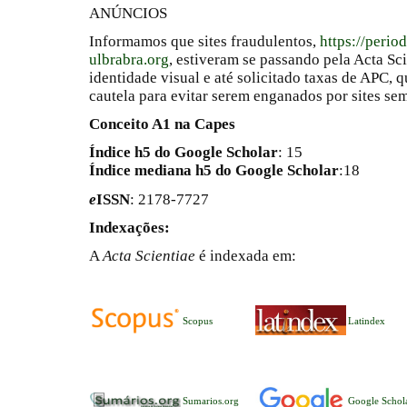
ANÚNCIOS
Informamos que sites fraudulentos,
https://perio
ulbrabra.org
, estiveram se passando pela Acta Sc
identidade visual e até solicitado taxas de APC
cautela para evitar serem enganados por sites se
Conceito A1 na Capes
Índice h5 do Google Scholar
: 15
Índice mediana h5 do Google Scholar
:18
e
ISSN
: 2178-7727
Indexações:
A
Acta Scientiae
é indexada em:
Scopus
Latindex
Sumarios.org
Google Schol