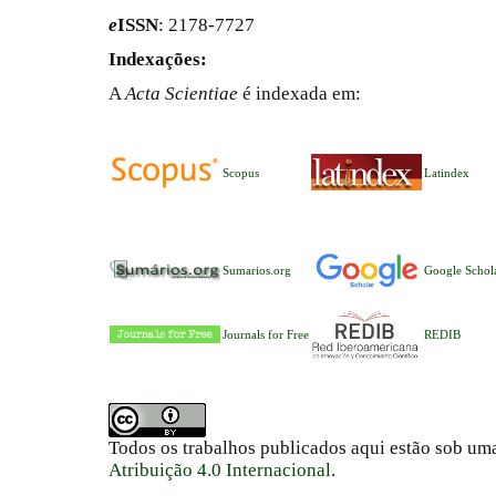
e
ISSN
: 2178-7727
Indexações:
A
Acta Scientiae
é indexada em:
Scopus
Latindex
Sumarios.org
Google Schol
Journals for Free
REDIB
Todos os trabalhos publicados aqui estão sob um
Atribuição 4.0 Internacional
.