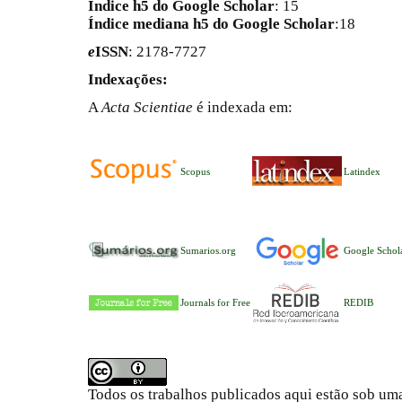
Índice h5 do Google Scholar
: 15
Índice mediana h5 do Google Scholar
:18
e
ISSN
: 2178-7727
Indexações:
A
Acta Scientiae
é indexada em:
Scopus
Latindex
Sumarios.org
Google Schol
Journals for Free
REDIB
Todos os trabalhos publicados aqui estão sob um