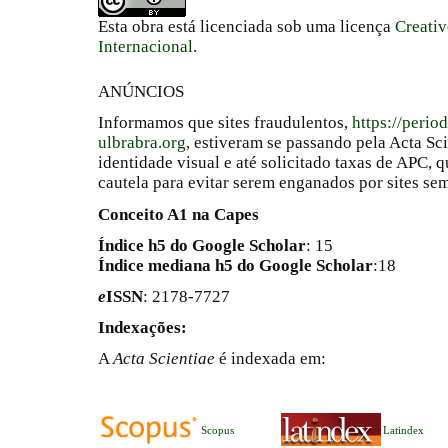
Esta obra está licenciada sob uma licença
Creati
Internacional
.
ANÚNCIOS
Informamos que sites fraudulentos,
https://perio
ulbrabra.org
, estiveram se passando pela Acta Sc
identidade visual e até solicitado taxas de APC
cautela para evitar serem enganados por sites se
Conceito A1 na Capes
Índice h5 do Google Scholar
: 15
Índice mediana h5 do Google Scholar
:18
e
ISSN
: 2178-7727
Indexações:
A
Acta Scientiae
é indexada em:
Scopus
Latindex