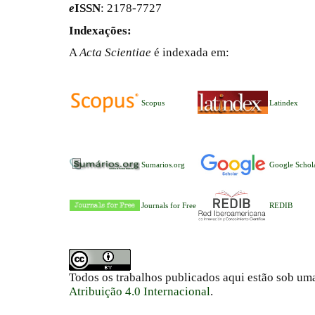
e
ISSN
: 2178-7727
Indexações:
A
Acta Scientiae
é indexada em:
Scopus
Latindex
Sumarios.org
Google Schol
Journals for Free
REDIB
Todos os trabalhos publicados aqui estão sob um
Atribuição 4.0 Internacional
.