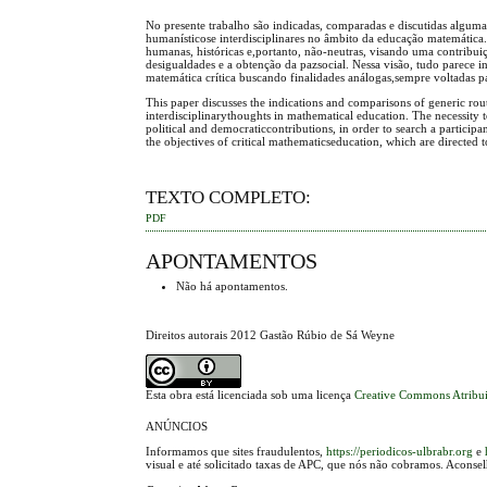
No presente trabalho são indicadas, comparadas e discutidas alguma
humanísticose interdisciplinares no âmbito da educação matemática.
humanas, históricas e,portanto, não-neutras, visando uma contribui
desigualdades e a obtenção da pazsocial. Nessa visão, tudo parece 
matemática crítica buscando finalidades análogas,sempre voltadas pa
This paper discusses the indications and comparisons of generic rout
interdisciplinarythoughts in mathematical education. The necessity to
political and democraticcontributions, in order to search a participa
the objectives of critical mathematicseducation, which are directed t
TEXTO COMPLETO:
PDF
APONTAMENTOS
Não há apontamentos.
Direitos autorais 2012 Gastão Rúbio de Sá Weyne
Esta obra está licenciada sob uma licença
Creative Commons Atribui
ANÚNCIOS
Informamos que sites fraudulentos,
https://periodicos-ulbrabr.org
e
visual e até solicitado taxas de APC, que nós não cobramos. Aconse