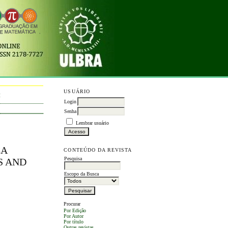
USUÁRIO
M
Login
Senha
Lembrar usuário
CA
CONTEÚDO DA REVISTA
Pesquisa
S AND
Escopo da Busca
Procurar
Por Edição
Por Autor
Por título
Outras revistas