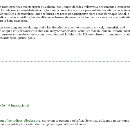
s rotas genéricas queemergem e evoluem, nas últimas décadas, relativas a pensamentos insurgentes
 Enfatiza-se a necessidade de adoção deuma consciência crítica para análise das atividades matem
ção política e democrática, onde se busca um processoparticipativo para a transformação social, 
indicar que as contribuições das diferentes formas de matemática humanística se somam aos objet
ra o bem-estar social.
es emerging anddeveloping in the last decades pertinent to insurgent, critical, humanistic and
 adopt a critical conscience that can analyzemathematical activities that are human, historic, neut
nt process to transform the society is emphasized in thisarticle. Different forms of humanistic ma
owards social justice goals.
ção 4.0 Internacional
.
https://periodicos-ulbrabra.org
, estiveram se passando pela Acta Scientiae, utilizando nosso nome
lhamos cautela para evitar serem enganados por sites semelhantes.