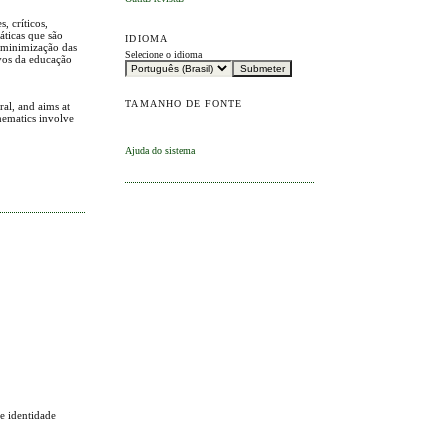
, críticos,
áticas que são
IDIOMA
a minimização das
Selecione o idioma
ivos da educação
TAMANHO DE FONTE
ral, and aims at
thematics involve
Ajuda do sistema
 e identidade