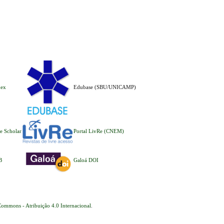
dex
Edubase (SBU/UNICAMP)
e Scholar
Portal LivRe (CNEM)
B
Galoá DOI
Commons - Atribuição 4.0 Internacional
.