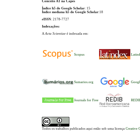
Conceito A1 na Capes
Índice h5 do Google Scholar
: 15
Índice mediana h5 do Google Scholar
:18
e
ISSN
: 2178-7727
Indexações:
A
Acta Scientiae
é indexada em:
Scopus
Latin
Sumarios.org
Googl
Journals for Free
REDI
Todos os trabalhos publicados aqui estão sob uma licença
Creative 