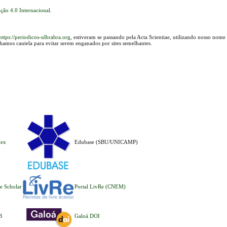
ção 4.0 Internacional
.
https://periodicos-ulbrabra.org
, estiveram se passando pela Acta Scientiae, utilizando nosso nome
lhamos cautela para evitar serem enganados por sites semelhantes.
dex
Edubase (SBU/UNICAMP)
e Scholar
Portal LivRe (CNEM)
B
Galoá DOI