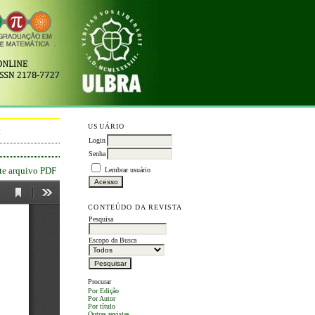
USUÁRIO
M
Login
Senha
ste arquivo PDF
Lembrar usuário
CONTEÚDO DA REVISTA
Pesquisa
Escopo da Busca
Procurar
Por Edição
Por Autor
Por título
Outras revistas