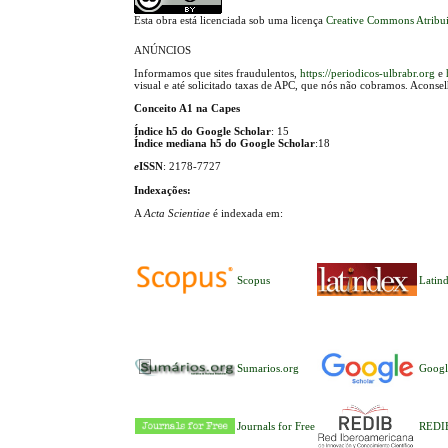
Esta obra está licenciada sob uma licença
Creative Commons Atribui
ANÚNCIOS
Informamos que sites fraudulentos,
https://periodicos-ulbrabr.org
e
visual e até solicitado taxas de APC, que nós não cobramos. Aconse
Conceito A1 na Capes
Índice h5 do Google Scholar
: 15
Índice mediana h5 do Google Scholar
:18
e
ISSN
: 2178-7727
Indexações:
A
Acta Scientiae
é indexada em:
Scopus
Latin
Sumarios.org
Googl
Journals for Free
REDI