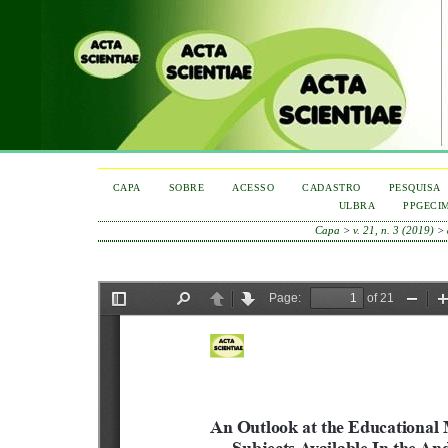
CAPA
SOBRE
ACESSO
CADASTRO
PESQUISA
ULBRA
PPGECI
Capa
>
v. 21, n. 3 (2019)
>