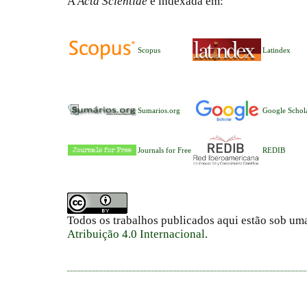
A
Acta Scientiae
é indexada em:
Scopus
Latindex
Sumarios.org
Google Schol
Journals for Free
REDIB
Todos os trabalhos publicados aqui estão sob um
Atribuição 4.0 Internacional
.