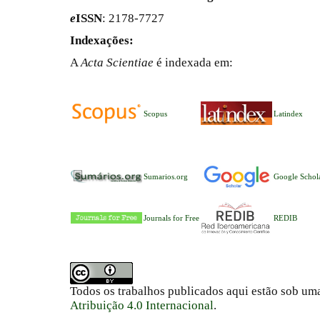
e
ISSN
: 2178-7727
Indexações:
A
Acta Scientiae
é indexada em:
Scopus
Latindex
Sumarios.org
Google Schol
Journals for Free
REDIB
Todos os trabalhos publicados aqui estão sob um
Atribuição 4.0 Internacional
.