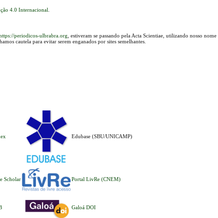
ção 4.0 Internacional
.
https://periodicos-ulbrabra.org
, estiveram se passando pela Acta Scientiae, utilizando nosso nome
lhamos cautela para evitar serem enganados por sites semelhantes.
dex
Edubase (SBU/UNICAMP)
e Scholar
Portal LivRe (CNEM)
B
Galoá DOI