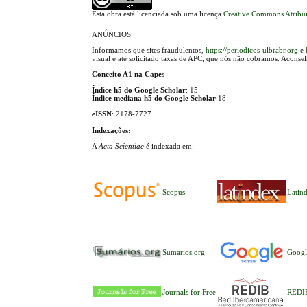
Esta obra está licenciada sob uma licença
Creative Commons Atribui
ANÚNCIOS
Informamos que sites fraudulentos,
https://periodicos-ulbrabr.org
e
visual e até solicitado taxas de APC, que nós não cobramos. Aconse
Conceito A1 na Capes
Índice h5 do Google Scholar
: 15
Índice mediana h5 do Google Scholar
:18
e
ISSN
: 2178-7727
Indexações:
A
Acta Scientiae
é indexada em:
Scopus
Latin
Sumarios.org
Googl
Journals for Free
REDI