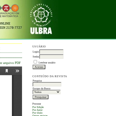
USUÁRIO
M
Login
Senha
ste arquivo PDF
Lembrar usuário
CONTEÚDO DA REVISTA
Pesquisa
Escopo da Busca
Procurar
Por Edição
Por Autor
Por título
Outras revistas