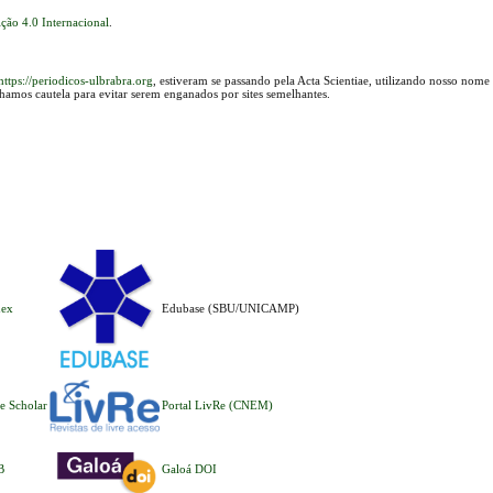
ção 4.0 Internacional
.
https://periodicos-ulbrabra.org
, estiveram se passando pela Acta Scientiae, utilizando nosso nome
lhamos cautela para evitar serem enganados por sites semelhantes.
dex
Edubase (SBU/UNICAMP)
e Scholar
Portal LivRe (CNEM)
B
Galoá DOI