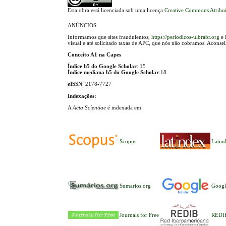
Esta obra está licenciada sob uma licença
Creative Commons Atribui
ANÚNCIOS
Informamos que sites fraudulentos,
https://periodicos-ulbrabr.org
e
visual e até solicitado taxas de APC, que nós não cobramos. Aconse
Conceito A1 na Capes
Índice h5 do Google Scholar
: 15
Índice mediana h5 do Google Scholar
:18
e
ISSN
: 2178-7727
Indexações:
A
Acta Scientiae
é indexada em:
Scopus
Latin
Sumarios.org
Googl
Journals for Free
REDI