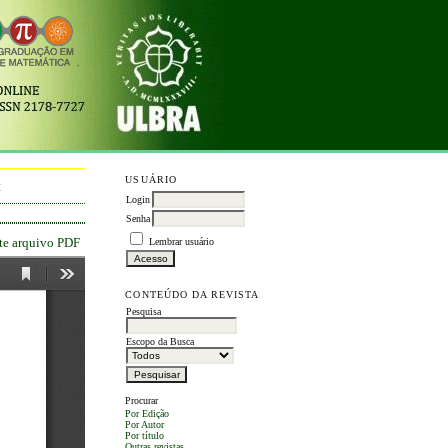
USUÁRIO
M
Login
Senha
ste arquivo PDF
Lembrar usuário
CONTEÚDO DA REVISTA
Pesquisa
Escopo da Busca
Procurar
Por Edição
Por Autor
Por título
Outras revistas