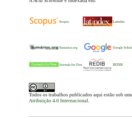
A
Acta Scientiae
é indexada em:
Scopus
Latindex
Sumarios.org
Google Schol
Journals for Free
REDIB
Todos os trabalhos publicados aqui estão sob um
Atribuição 4.0 Internacional
.