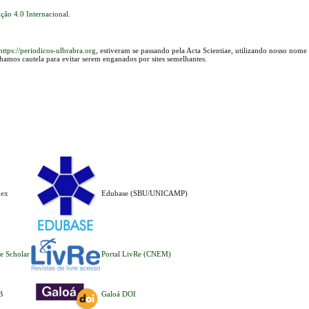
ção 4.0 Internacional
.
https://periodicos-ulbrabra.org
, estiveram se passando pela Acta Scientiae, utilizando nosso nome
lhamos cautela para evitar serem enganados por sites semelhantes.
dex
Edubase (SBU/UNICAMP)
e Scholar
Portal LivRe (CNEM)
B
Galoá DOI