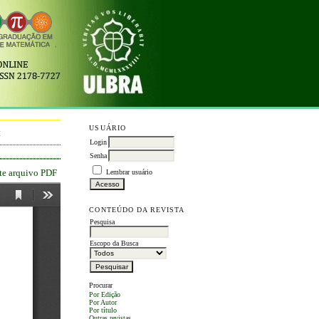
USUÁRIO
M
Login
Senha
ste arquivo PDF
Lembrar usuário
CONTEÚDO DA REVISTA
Pesquisa
Escopo da Busca
Procurar
Por Edição
Por Autor
Por título
Outras revistas