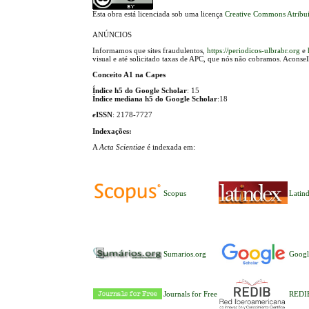
Esta obra está licenciada sob uma licença
Creative Commons Atribui
ANÚNCIOS
Informamos que sites fraudulentos,
https://periodicos-ulbrabr.org
e
visual e até solicitado taxas de APC, que nós não cobramos. Aconse
Conceito A1 na Capes
Índice h5 do Google Scholar
: 15
Índice mediana h5 do Google Scholar
:18
e
ISSN
: 2178-7727
Indexações:
A
Acta Scientiae
é indexada em:
Scopus
Latin
Sumarios.org
Googl
Journals for Free
REDI