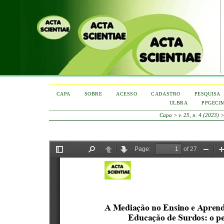
CAPA
SOBRE
ACESSO
CADASTRO
PESQUISA
ULBRA
PPGECI
Capa
>
v. 25, n. 4 (2023)