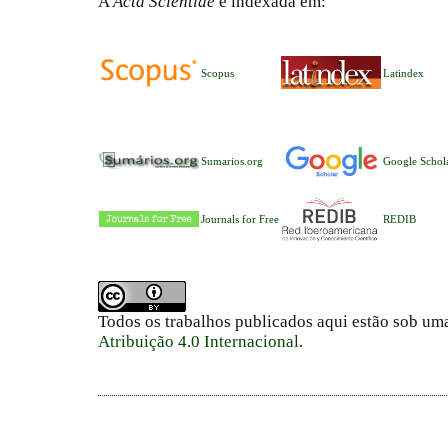
A
Acta Scientiae
é indexada em:
Scopus
Latindex
Sumarios.org
Google Schol
Journals for Free
REDIB
Todos os trabalhos publicados aqui estão sob um
Atribuição 4.0 Internacional
.