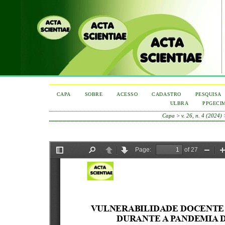
CAPA
SOBRE
ACESSO
CADASTRO
PESQUISA
ULBRA
PPGECI
Capa
>
v. 26, n. 4 (2024)