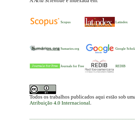
A
Acta Scientiae
é indexada em:
Scopus
Latindex
Sumarios.org
Google Schol
Journals for Free
REDIB
Todos os trabalhos publicados aqui estão sob um
Atribuição 4.0 Internacional
.