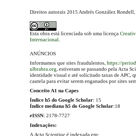
Direitos autorais 2015 Andrés González Rondell
Esta obra está licenciada sob uma licença
Creati
Internacional
.
ANÚNCIOS
Informamos que sites fraudulentos,
https://perio
ulbrabra.org
, estiveram se passando pela Acta Sc
identidade visual e até solicitado taxas de APC
cautela para evitar serem enganados por sites se
Conceito A1 na Capes
Índice h5 do Google Scholar
: 15
Índice mediana h5 do Google Scholar
:18
e
ISSN
: 2178-7727
Indexações:
A
Acta Scientiae
é indexada em: