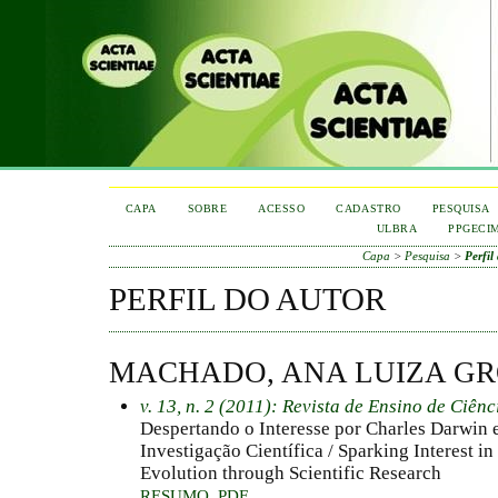
CAPA
SOBRE
ACESSO
CADASTRO
PESQUISA
ULBRA
PPGECI
Capa
>
Pesquisa
>
Perfil
PERFIL DO AUTOR
MACHADO, ANA LUIZA G
v. 13, n. 2 (2011): Revista de Ensino de Ciên
Despertando o Interesse por Charles Darwin 
Investigação Científica / Sparking Interest i
Evolution through Scientific Research
RESUMO
PDF