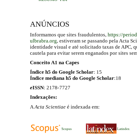
ANÚNCIOS
Informamos que sites fraudulentos,
https://perio
ulbrabra.org
, estiveram se passando pela Acta Sc
identidade visual e até solicitado taxas de APC
cautela para evitar serem enganados por sites se
Conceito A1 na Capes
Índice h5 do Google Scholar
: 15
Índice mediana h5 do Google Scholar
:18
e
ISSN
: 2178-7727
Indexações:
A
Acta Scientiae
é indexada em:
Scopus
Latindex