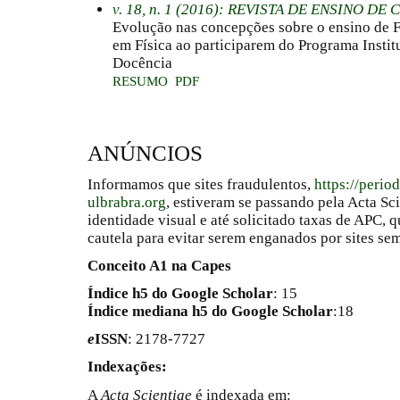
v. 18, n. 1 (2016): REVISTA DE ENSINO D
Evolução nas concepções sobre o ensino de F
em Física ao participarem do Programa Instit
Docência
RESUMO
PDF
ANÚNCIOS
Informamos que sites fraudulentos,
https://perio
ulbrabra.org
, estiveram se passando pela Acta Sc
identidade visual e até solicitado taxas de APC
cautela para evitar serem enganados por sites se
Conceito A1 na Capes
Índice h5 do Google Scholar
: 15
Índice mediana h5 do Google Scholar
:18
e
ISSN
: 2178-7727
Indexações:
A
Acta Scientiae
é indexada em: