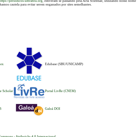
https://periodicos-ulbrabra.org
, estiveram se passando pela Acta Scientiae, utilizando nosso nome
lhamos cautela para evitar serem enganados por sites semelhantes.
dex
Edubase (SBU/UNICAMP)
e Scholar
Portal LivRe (CNEM)
B
Galoá DOI
Commons - Atribuição 4.0 Internacional
.