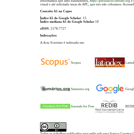
Informamos que sites fraudulentos,
https://periodicos-ulbrabr.org
e
visual e até solicitado taxas de APC, que nós não cobramos. Aconse
Conceito A1 na Capes
Índice h5 do Google Scholar
: 15
Índice mediana h5 do Google Scholar
:18
e
ISSN
: 2178-7727
Indexações:
A
Acta Scientiae
é indexada em:
Scopus
Latin
Sumarios.org
Googl
Journals for Free
REDI
Todos os trabalhos publicados aqui estão sob uma licença
Creative 