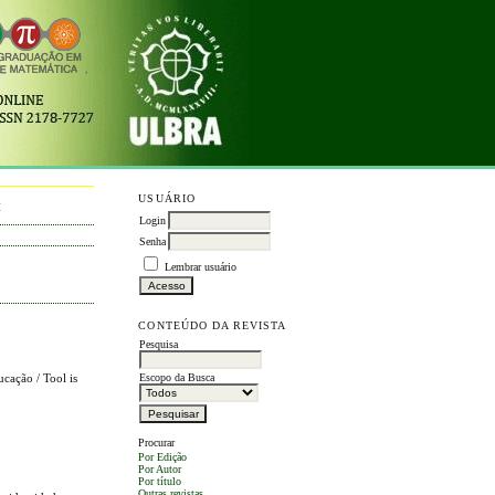
USUÁRIO
M
Login
Senha
Lembrar usuário
CONTEÚDO DA REVISTA
Pesquisa
ucação / Tool is
Escopo da Busca
Procurar
Por Edição
Por Autor
Por título
Outras revistas