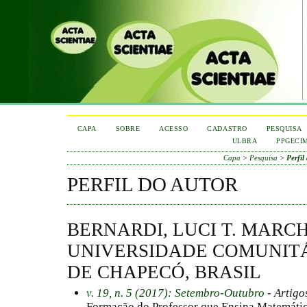
CAPA
SOBRE
ACESSO
CADASTRO
PESQUISA
ULBRA
PPGECI
Capa
>
Pesquisa
>
Perfil
PERFIL DO AUTOR
BERNARDI, LUCI T. MARCH
UNIVERSIDADE COMUNITÁ
DE CHAPECÓ, BRASIL
v. 19, n. 5 (2017): Setembro-Outubro
- Artigo
Formação do Professor que Ensina Matemátic