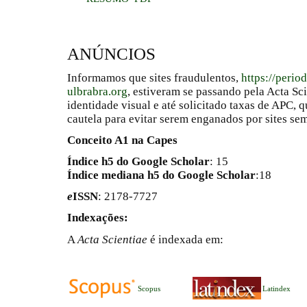
ANÚNCIOS
Informamos que sites fraudulentos,
https://perio
ulbrabra.org
, estiveram se passando pela Acta Sc
identidade visual e até solicitado taxas de APC
cautela para evitar serem enganados por sites se
Conceito A1 na Capes
Índice h5 do Google Scholar
: 15
Índice mediana h5 do Google Scholar
:18
e
ISSN
: 2178-7727
Indexações:
A
Acta Scientiae
é indexada em:
Scopus
Latindex