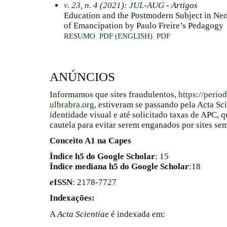
v. 23, n. 4 (2021): JUL-AUG
- Artigos
Education and the Postmodern Subject in Neol
of Emancipation by Paulo Freire’s Pedagogy
RESUMO
PDF (ENGLISH)
PDF
ANÚNCIOS
Informamos que sites fraudulentos,
https://perio
ulbrabra.org
, estiveram se passando pela Acta Sc
identidade visual e até solicitado taxas de APC
cautela para evitar serem enganados por sites se
Conceito A1 na Capes
Índice h5 do Google Scholar
: 15
Índice mediana h5 do Google Scholar
:18
e
ISSN
: 2178-7727
Indexações:
A
Acta Scientiae
é indexada em: