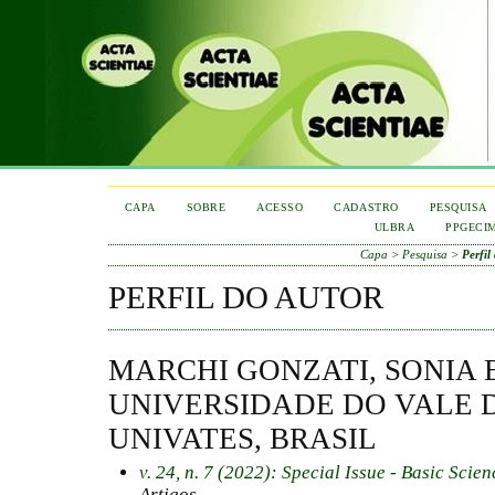
CAPA
SOBRE
ACESSO
CADASTRO
PESQUISA
ULBRA
PPGECI
Capa
>
Pesquisa
>
Perfil
PERFIL DO AUTOR
MARCHI GONZATI, SONIA E
UNIVERSIDADE DO VALE D
UNIVATES, BRASIL
v. 24, n. 7 (2022): Special Issue - Basic Sci
Artigos