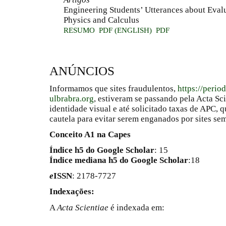
Engineering Students’ Utterances about Evalu
Physics and Calculus
RESUMO
PDF (ENGLISH)
PDF
ANÚNCIOS
Informamos que sites fraudulentos,
https://perio
ulbrabra.org
, estiveram se passando pela Acta Sc
identidade visual e até solicitado taxas de APC
cautela para evitar serem enganados por sites se
Conceito A1 na Capes
Índice h5 do Google Scholar
: 15
Índice mediana h5 do Google Scholar
:18
e
ISSN
: 2178-7727
Indexações:
A
Acta Scientiae
é indexada em: