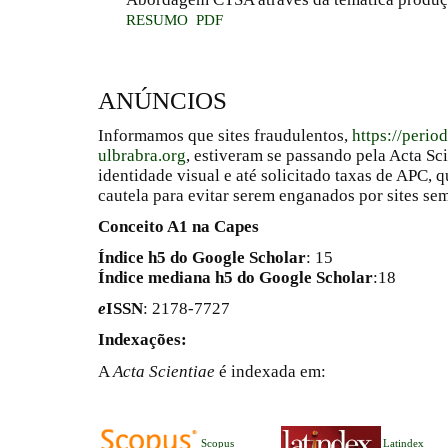
RESUMO
PDF
ANÚNCIOS
Informamos que sites fraudulentos,
https://perio
ulbrabra.org
, estiveram se passando pela Acta Sc
identidade visual e até solicitado taxas de APC
cautela para evitar serem enganados por sites se
Conceito A1 na Capes
Índice h5 do Google Scholar
: 15
Índice mediana h5 do Google Scholar
:18
e
ISSN
: 2178-7727
Indexações:
A
Acta Scientiae
é indexada em:
Scopus
Latindex