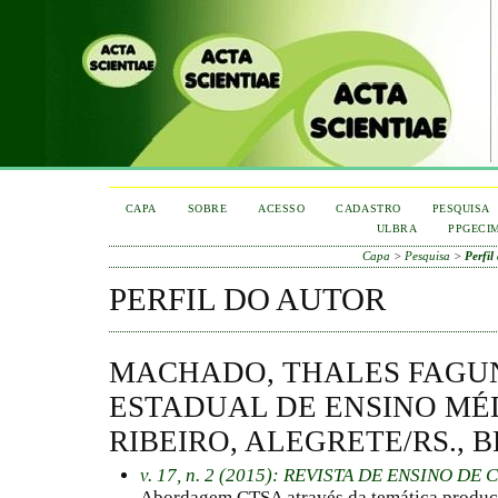
CAPA
SOBRE
ACESSO
CADASTRO
PESQUISA
ULBRA
PPGECI
Capa
>
Pesquisa
>
Perfil
PERFIL DO AUTOR
MACHADO, THALES FAGU
ESTADUAL DE ENSINO MÉ
RIBEIRO, ALEGRETE/RS., 
v. 17, n. 2 (2015): REVISTA DE ENSINO D
Abordagem CTSA através da temática produç