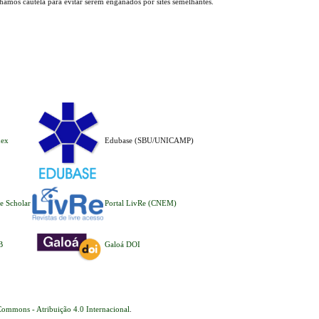
lhamos cautela para evitar serem enganados por sites semelhantes.
dex
Edubase (SBU/UNICAMP)
e Scholar
Portal LivRe (CNEM)
B
Galoá DOI
Commons - Atribuição 4.0 Internacional
.