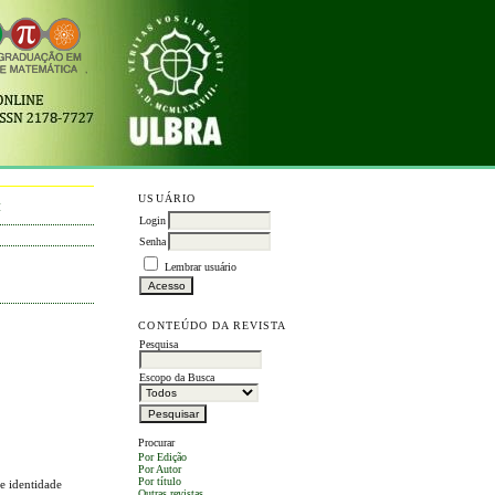
USUÁRIO
M
Login
Senha
Lembrar usuário
CONTEÚDO DA REVISTA
Pesquisa
Escopo da Busca
Procurar
Por Edição
Por Autor
Por título
 e identidade
Outras revistas