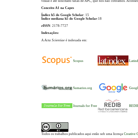
visual e até solicitado taxas de APC, que nós não cobramos. Aconse
Conceito A1 na Capes
Índice h5 do Google Scholar
: 15
Índice mediana h5 do Google Scholar
:18
e
ISSN
: 2178-7727
Indexações:
A
Acta Scientiae
é indexada em:
Scopus
Latin
Sumarios.org
Googl
Journals for Free
REDI
Todos os trabalhos publicados aqui estão sob uma licença
Creative 