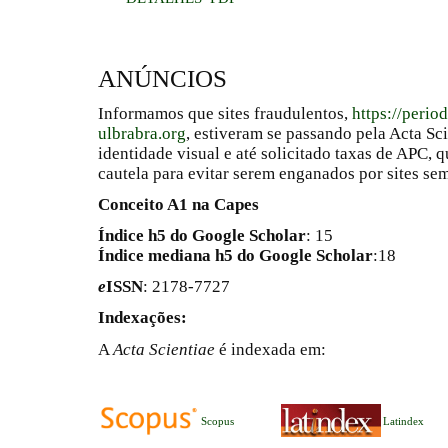
ANÚNCIOS
Informamos que sites fraudulentos,
https://perio
ulbrabra.org
, estiveram se passando pela Acta Sc
identidade visual e até solicitado taxas de APC
cautela para evitar serem enganados por sites se
Conceito A1 na Capes
Índice h5 do Google Scholar
: 15
Índice mediana h5 do Google Scholar
:18
e
ISSN
: 2178-7727
Indexações:
A
Acta Scientiae
é indexada em:
Scopus
Latindex